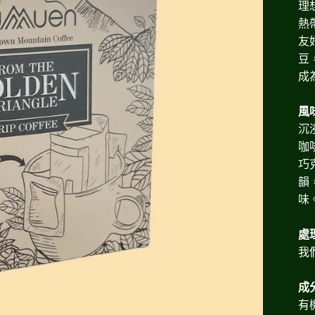
理
熱
友
豆
成
風
沉
咖
巧
韻
味
處
我
成
有