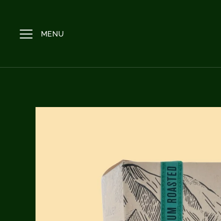
返
回
內
MENU
容
頁