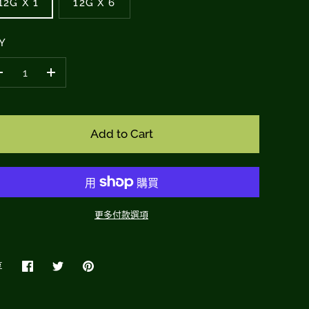
12G X 1
12G X 6
Y
–
+
Add to Cart
更多付款選項
享
在
Share
Pin
臉
on
it
書
Twitter