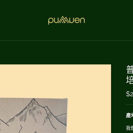
普
$2
產
我