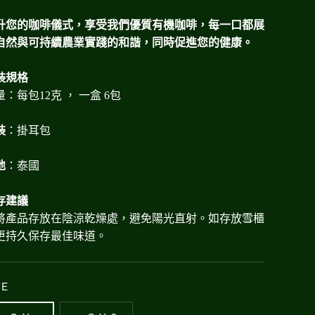
升您的咖啡儀式，享受我們優質有機咖啡，每一口都展
自然與可持續農業實踐的和諧，同時促進您的健康。
裝規格
量：每包
12
克
， 一盒 6
包
裝
：掛耳包
地
：泰國
存建議
將產品存放在陰涼乾燥處，避免陽光直射。如存放雪櫃
更持久保存最佳味道。
ZE