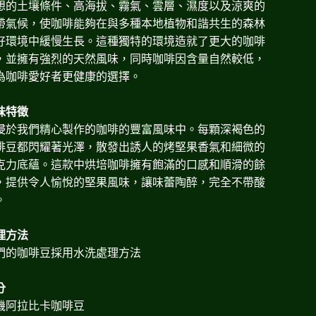
想的土壤條件、高海拔、霧氣、雲層、濕度以及涼爽的
帶氣候，使咖啡能夠在與多種本地植物和諧共生的森林
好環境中緩慢生長。這種獨特的環境造就了更大的咖啡
，並擁有強烈的天然風味，同時咖啡因含量自然較低，
為咖啡愛好者更健康的選擇。
味特徵
浸於我們精心製作的咖啡的豐富風味中。每顆深褐色的
啡豆都閃耀著光澤，散發出誘人的烤堅果香氣和細微的
克力底蘊。這款中烘培咖啡擁有飽滿的口感和順滑的餘
，提供令人愉悅的堅果風味，讓味蕾陶醉，完全不帶酸
。
理方法
們的咖啡豆採用水洗處理方法
分
機阿拉比卡咖啡豆