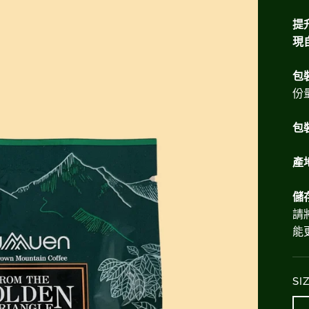
提
現
包
份
包
產
儲
請
能
SI