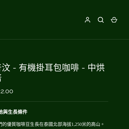
汶 - 有機掛耳包咖啡 - 中烘
培
2.00
地與生長條件
們的優質咖啡豆生長在泰國北部海拔
1,250
米的高山。