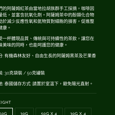
們的阿薩姆紅茶由當地拉胡族群手工採摘，咖啡因
量低，並富含抗氧化劑。阿薩姆茶中的酚類化合物
助於減少反應性氧和氮物質對細胞的損害，促進整
健康。
受一杯體現品質、傳統與可持續性的茶飲，讓您在
味美味的同時，也能呵護您的健康。
分: 有機森林友好、自由生長的阿薩姆黑茶及芒果香
: 30克袋裝 / 50克罐裝
地: 泰國儲存方式: 請置於室溫下，避免陽光直射。
IGHT
50G
30G
50G X 4
30G X 4