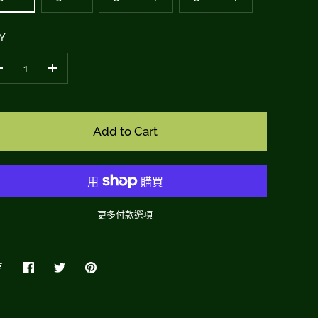
Y
–
+
Add to Cart
更多付款選項
享
在
Share
Pin
臉
on
it
書
Twitter