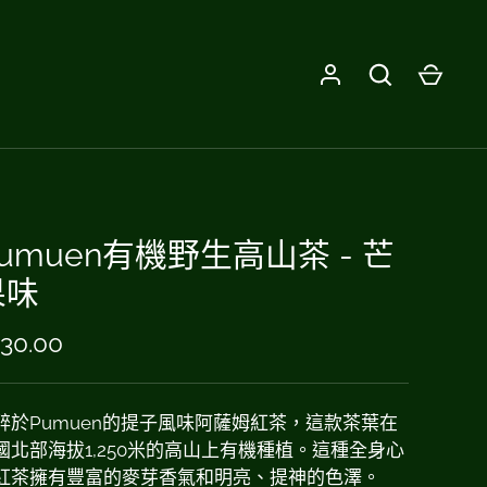
umuen有機野生高山茶 - 芒
果味
30.00
醉於Pumuen的提子風味阿薩姆紅茶，這款茶葉在
國北部海拔1,250米的高山上有機種植。這種全身心
紅茶擁有豐富的麥芽香氣和明亮、提神的色澤。