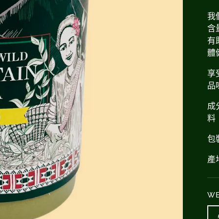
我
含
有
體
享
品
成
料
包裝
產
WE