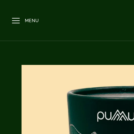
返
回
內
MENU
容
頁