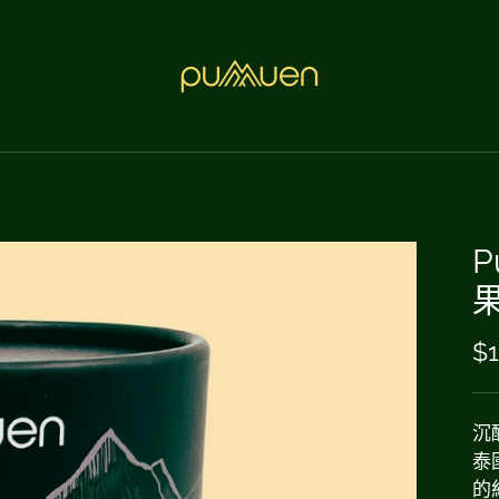
P
$1
沉
泰
的