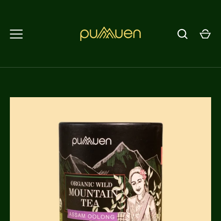
返
回
內
容
頁