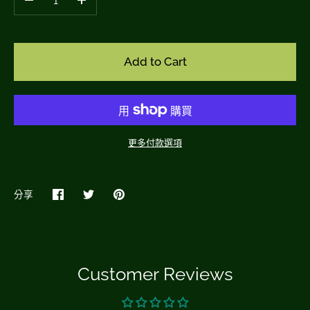
–
+
Add to Cart
更多付款選項
分享
在
Share
Pin
臉
on
it
書
Twitter
上
Customer Reviews
搜
尋