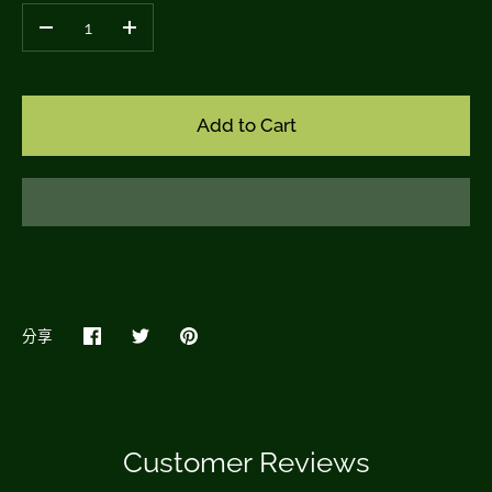
–
+
Add to Cart
分享
在
Share
Pin
臉
on
it
書
Twitter
上
Customer Reviews
搜
尋