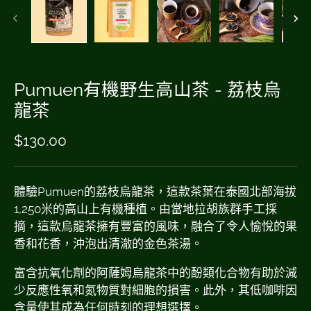
Pumuen有機野生高山茶 - 荔枝烏
龍茶
$130.00
體驗Pumuen的荔枝烏龍茶，這款茶葉在泰國北部海拔
1,250米的高山上有機種植。由當地拉胡族群手工採
摘，這款烏龍茶擁有豐富的風味，融合了令人愉悅的果
香和花香，沖泡出清澈的金色茶湯。
富含抗氧化劑的阿薩姆烏龍茶中的酚類化合物有助於減
少反應性氧和氮物質對細胞的損害。此外，其低咖啡因
含量使其成為任何時刻的理想選擇。