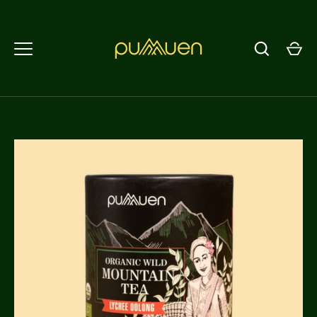
返
回
內
容
頁